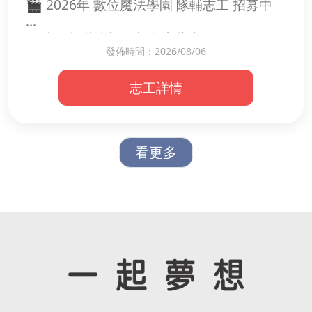
🎬 2026年 數位魔法學園 隊輔志工 招募中
🐕 陪伴狗狗散步、活動
🧹 清潔園區，維持環境整潔
🔸志工招募資訊｜報名由此去🔸
🍚 餵食、餵藥，照顧日常生活
發佈時間：2026/08/06
🔗
🚗 接送毛孩就醫（需具汽車駕照）
https://forms.gle/REtMKKSmkiZXVDk68
💻 協助簡單電腦資料整理或社群支援
志工詳情
不論您是否會操作剪輯軟體，只要您對故事
💛 服務資訊
寫作、影片拍攝、影片剪輯有興趣，
📅 每月約服務 3 次
具備基本電腦操作能力，有團隊帶領經驗，
⏰ 每次約 4 小時
看更多
且願意陪伴孩子、與孩子正向溝通，
並樂於協助孩子們完成任務，我們非常歡迎
🚗 若能具備汽車駕照尤佳（協助毛孩就醫接
您加入！😇💓
送）
🌟 為什麼需要您？因為毛孩和我們一樣，也
服務內容：
會生病、變老。
1.擔任隨隊隊輔，課間與孩子一同學習、引
您的陪伴與協助，能讓牠們按時接受醫療、
導孩子進行學習活動、陪同孩子完成拍攝、
獲得妥善照顧，安心度過每一天。
剪輯任務。
每一次散步、每一次接送、每一次餵食，都
2.協助營隊簡單行政事項
是牠們最珍貴的幸福時光。🐾