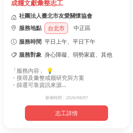
成癮文獻彙整志工
下一趟就醫路上，她不再孤單，因為有你牽
著一同前行。
社團法人臺北市友愛關懷協會
服務地點
中正區
台北市
服務時間
平日上午、平日下午
服務對象
身心障礙、弱勢家庭、其他
「服務內容」 💡
・搜尋及彙整戒癮研究與方案
・篩選可靠資訊來源
發佈時間：2026/08/07
「參與後的收穫」
・累積成癮防治知識
志工詳情
・成為專業團隊的關鍵助力
・感受協助他人的價值