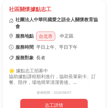
你的一份摘要，
或許能在關鍵時刻，
社區關懷據點志工
讓某個人看見希望。
現在就報名，用資料點亮他人的路。
社團法人中華民國愛之語全人關懷教育協
會
服務地點
中正區
台北市
服務時間
平日上午、平日下午
服務對象
長者
🌟 據點志工招募中
協助據點課程順利進行，協助長輩刷卡、訂
餐、陪伴，場地簡單清潔善後。
歡迎願意陪伴長輩一起學習成長的你加入，
發佈時間：2026/08/07
可以跟著據點一起上課一起活動。
志工詳情