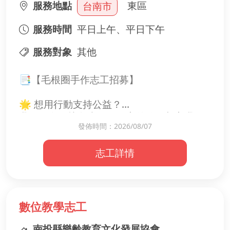
服務地點
東區
台南市
服務時間
平日上午、平日下午
服務對象
其他
📑【毛根圈手作志工招募】
🌟 想用行動支持公益？
我們正在尋找負責任、細心的你，加入我們
發佈時間：2026/08/07
的行政志工團隊。
志工詳情
📝 工作內容：
✅ 協助製作毛根圈義賣品
❤️ 我們需要你：
·細心、負責任，重視小細節
數位教學志工
·樂於協助團隊，耐心
南投縣樂齡教育文化發展協會