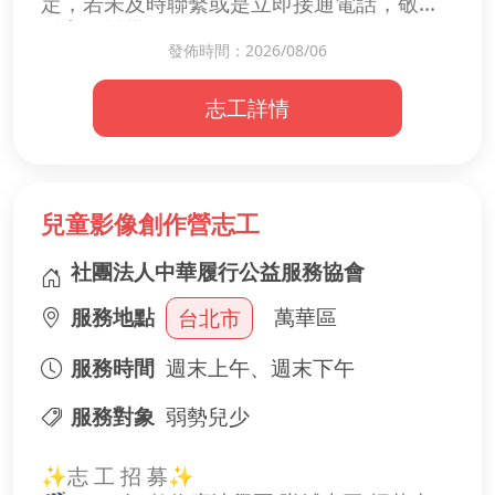
定，若未及時聯繫或是立即接通電話，敬請
耐心再撥幾次。
發佈時間：2026/08/06
👩‍🦳 請直接洽 鄭阿姨
☎️ 市話：02-8630-1860（尤佳）
志工詳情
📱 手機：0930-409-188
📱 手機：0939-045-855
💡 環境有時吵雜及鄭阿姨耳朵不好，來電時
請多響幾聲，謝謝您的體諒！！！！
兒童影像創作營志工
🐶【毛孩守護持續志工招募中】🐾
您的陪伴，就是牠們最安心的依靠 ❤️
社團法人中華履行公益服務協會
在狗園裡，有一群等待關愛的毛孩。
服務地點
萬華區
台北市
牠們需要的不只是食物，更需要有人陪伴散
步、按時就醫，擁有乾淨舒適的生活環境。
服務時間
週末上午、週末下午
✨ 每月只要付出幾個小時，就能成為牠們生
服務對象
弱勢兒少
命中最溫暖的守護者。
✨志 工 招 募✨
📌 我們希望您協助