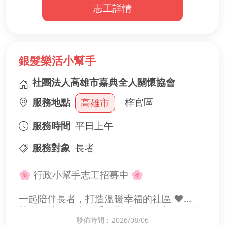
志工詳情
※有意願者請於連絡方式並留下您的LINE ID
更便於聯繫。(請記得打開同意加入好友，以
免加不到)
❚ 志工證明：如有需要，會提供獎狀式的志
銀髮樂活小幫手
工證明，如有其他格式需求再另行討論。
社團法人高雄市嘉典全人關懷協會
❚ 當天注意事項：
服務地點
梓官區
高雄市
1、提供午餐及飲料。
2、因較多時間需要走動、站立，穿著以舒適
服務時間
平日上午
俐落為主即可。
3、可備隨行水瓶以便補充水分。
服務對象
長者
❚ 聯絡人：陳怡臻 小姐
🌸 行政小幫手志工招募中 🌸
辦公室：07-201-0675
個人LINE-ID：alicejhen
一起陪伴長者，打造溫暖幸福的社區 ❤️
協會是社區長者的重要聚點，每天都有許多
發佈時間：2026/08/06
65歲以上長者 前來參與健康促進活動，