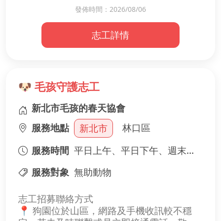
✨ 有耐心、樂於服務
發佈時間：2026/08/06
的一天 ☀️😊
✨ 願意學習、具責任感
✨ 無經驗也歡迎，我們將提供服務說明與陪
志工詳情
📌 服務內容
伴學習！
・帶領晨間暖身運動
🎁 成為志工，你將收穫
・陪伴長輩互動遊戲
・活絡現場歡樂氣氛
😊 長輩真誠的笑容與感謝
🐶 毛孩守護志工
・鼓勵長輩提早參與課程
🤝 認識一群充滿愛心的夥伴
新北市毛孩的春天協會
🌱 累積志願服務經驗，讓自己的時間更有價
🌼 服務時間
值
服務地點
林口區
新北市
每週服務 2 位志工輪值
⏰ 08:00－09:00
💕 一份小小的協助，就能讓長者擁有安心、
服務時間
平日上午、平日下午、週末上午、週末下午
與長輩一起暖身、互動，陪伴大家迎接
快樂的一天！
09:00 正式課程。
歡迎加入我們，一起成為社區最溫暖的力
服務對象
無助動物
量！
志工招募聯絡方式
📍 狗園位於山區，網路及手機收訊較不穩