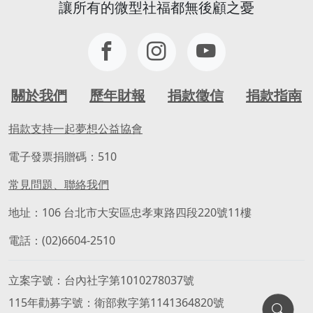
讓所有的微型社福都無後顧之憂
志工能力需求：
📢 服務提醒
耐心與包容
🐶 狗園屬戶外環境，現場可能有犬吠聲、動
具備團體帶領技巧
物氣味及清潔工作，也需要適度體力協助。
具帶領討論、彙整資訊的能力
如果您喜歡動物、不怕弄髒雙手，歡迎一起
樂於與他人建立關係
加入，讓毛孩擁有更安全、更舒適的生活環
能察覺他人的需求，並願意提供協助
關於我們
歷年財報
捐款徵信
捐款指南
境。
電腦基本操作能力
具影片剪輯能力佳，若沒有剪輯經驗，也可
🎁 參與收穫
捐款支持一起夢想公益協會
以與孩子一同學習、練習。
✨ 陪伴毛孩健康成長
電子發票捐贈碼：510
🤝 認識一群熱愛動物的夥伴
🎁志工福利：
❤️ 收穫滿滿療癒與成就感
常見問題、聯絡我們
1.本活動由訊連玩美教育基金會贊助，擔任
🌈 用行動改變一隻毛孩的一生
志工者可獲得威力導演電腦版正版軟體一
地址：106 台北市大安區忠孝東路四段220號11樓
套。
🐾 牠們沒有選擇自己的命運，卻可以因為您
電話：(02)6604-2510
2. 本協會不定期舉辦影像剪輯、編修相關課
的加入，擁有更幸福的未來。
程，志工可優先報名參加。
現在就加入我們，一起守護毛孩！** ❤️
3. 營隊活動提供午餐。
立案字號
台內社字第1010278037號
4. 依志工實際服務時數，提供志工服務時數
115年勸募字號
衛部救字第1141364820號
認證及服務證明書。