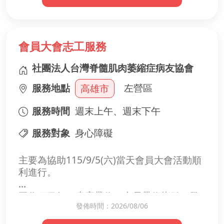
會員大會志工服務
社團法人台灣脊髓肌肉萎縮症病友協會
服務地點
左營區
高雄市
服務時間
週末上午、週末下午
服務對象
身心障礙
主要為協助115/9/5(六)當天會員大會活動順
利進行。
工作項目如，貴賓帶位、會員帶位指引、發
發佈時間：2026/08/06
資料、拍攝、舞台協助、電腦多媒體控制...
等，屆時將分派工作內容與說明。