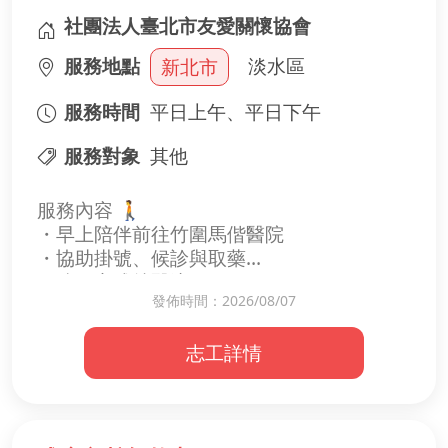
社團法人臺北市友愛關懷協會
服務地點
淡水區
新北市
服務時間
平日上午、平日下午
服務對象
其他
服務內容 🚶
・早上陪伴前往竹圍馬偕醫院
・協助掛號、候診與取藥
・陪同完成就醫流程
發佈時間：2026/08/07
・下午陪伴安全返回
志工詳情
收穫亮點
・體驗陪伴的真實力量
・培養傾聽與同理心
・看見成癮復原的可能