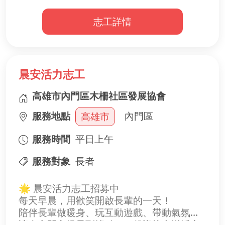
例如：
志工詳情
🩺 量血壓、健康關懷
🤸 健康操與伸展運動
📚 健康知識與生活常識課程
💬 聊天交流、結交新朋友
晨安活力志工
為了讓長輩安心參與每一天的活動，我們誠
摯邀請熱心的你加入志工行列！
高雄市內門區木柵社區發展協會
服務地點
內門區
高雄市
🌟 行政小幫手服務內容
📋 協助簡單行政文書與資料整理
服務時間
平日上午
📞 協助接待長者及活動報到
🍱 協助廚房備餐、分送點心及環境整理
服務對象
長者
🪑 協助活動場地布置與收拾
💛 關懷陪伴長者，營造溫馨友善的活動環境
🌟 晨安活力志工招募中
每天早晨，用歡笑開啟長輩的一天！
🌼 我們希望你
陪伴長輩做暖身、玩互動遊戲、帶動氣氛，
✨ 喜歡與長者互動
讓大家開心提早到據點，一起迎接充滿活力