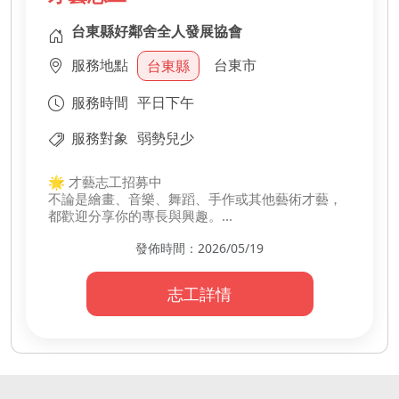
台東縣好鄰舍全人發展協會
服務地點
台東市
台東縣
服務時間
平日下午
服務對象
弱勢兒少
🌟 才藝志工招募中
不論是繪畫、音樂、舞蹈、手作或其他藝術才藝，
都歡迎分享你的專長與興趣。
陪伴孩子快樂學習，在互動中發掘更多創意與自信
發佈時間：2026/05/19
🎨
-
・帶領藝術才藝活動
志工詳情
・分享自身專業與興趣
・陪伴孩子創作互動
・協助課程活動進行