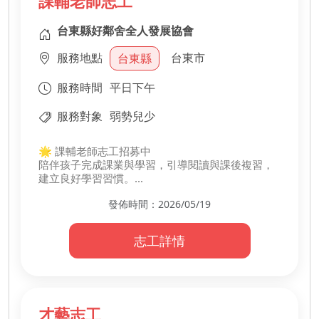
課輔老師志工
台東縣好鄰舍全人發展協會
服務地點
台東市
台東縣
服務時間
平日下午
服務對象
弱勢兒少
🌟 課輔老師志工招募中
陪伴孩子完成課業與學習，引導閱讀與課後複習，
建立良好學習習慣。
用耐心與陪伴，成為孩子成長路上的支持力量 📚
發佈時間：2026/05/19
-
・協助課業輔導
・陪伴閱讀學習
志工詳情
・引導課後複習
・關懷與互動陪伴
才藝志工