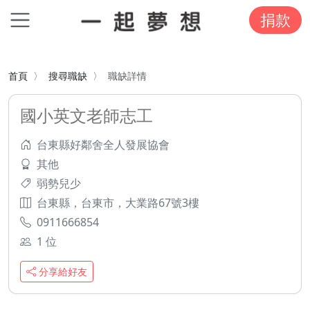
捐款
首頁
搜尋職缺
職缺詳情
國小英文老師志工
台東縣好鄰舍全人發展協會
其他
弱勢兒少
台東縣，台東市，大業路67號3樓
0911666854
1 位
分享給好友