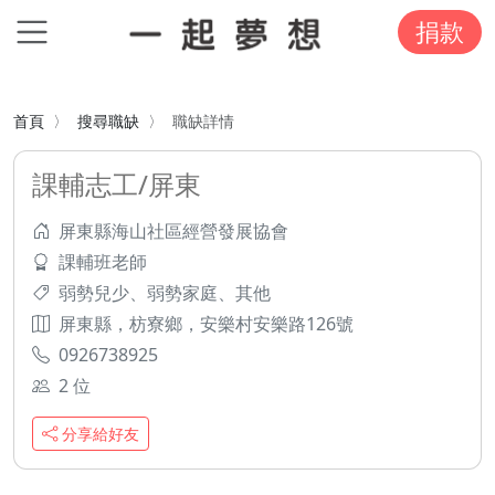
捐款
首頁
搜尋職缺
職缺詳情
課輔志工/屏東
屏東縣海山社區經營發展協會
課輔班老師
弱勢兒少、弱勢家庭、其他
屏東縣，枋寮鄉，安樂村安樂路126號
0926738925
2 位
分享給好友