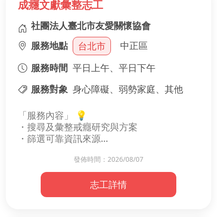
成癮文獻彙整志工
下一趟就醫路上，她不再孤單，因為有你牽
著一同前行。
社團法人臺北市友愛關懷協會
服務地點
中正區
台北市
服務時間
平日上午、平日下午
服務對象
身心障礙、弱勢家庭、其他
「服務內容」 💡
・搜尋及彙整戒癮研究與方案
・篩選可靠資訊來源
發佈時間：2026/08/07
「參與後的收穫」
・累積成癮防治知識
志工詳情
・成為專業團隊的關鍵助力
・感受協助他人的價值