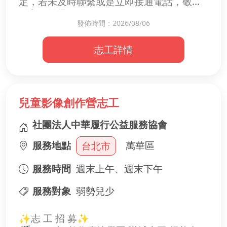
定，若未及時聯繫或是立即接通電話，敬請
耐心再撥幾次。
發佈時間：2026/08/06
👩‍🦳 請直接洽 鄭阿姨
☎️ 市話：02-8630-1860（尤佳）
志工詳情
📱 手機：0930-409-188
📱 手機：0939-045-855
💡 環境有時吵雜及鄭阿姨耳朵不好，來電時
請多響幾聲，謝謝您的體諒！！！！
兒童影像創作營志工
🐶【毛孩守護持續志工招募中】🐾
您的陪伴，就是牠們最安心的依靠 ❤️
社團法人中華履行公益服務協會
在狗園裡，有一群等待關愛的毛孩。
服務地點
萬華區
台北市
牠們需要的不只是食物，更需要有人陪伴散
步、按時就醫，擁有乾淨舒適的生活環境。
服務時間
週末上午、週末下午
✨ 每月只要付出幾個小時，就能成為牠們生
服務對象
弱勢兒少
命中最溫暖的守護者。
✨志 工 招 募✨
📌 我們希望您協助