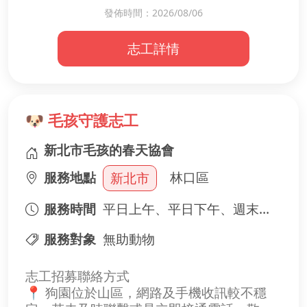
✨ 有耐心、樂於服務
發佈時間：2026/08/06
的一天 ☀️😊
✨ 願意學習、具責任感
✨ 無經驗也歡迎，我們將提供服務說明與陪
志工詳情
📌 服務內容
伴學習！
・帶領晨間暖身運動
🎁 成為志工，你將收穫
・陪伴長輩互動遊戲
・活絡現場歡樂氣氛
😊 長輩真誠的笑容與感謝
🐶 毛孩守護志工
・鼓勵長輩提早參與課程
🤝 認識一群充滿愛心的夥伴
新北市毛孩的春天協會
🌱 累積志願服務經驗，讓自己的時間更有價
🌼 服務時間
值
服務地點
林口區
新北市
每週服務 2 位志工輪值
⏰ 08:00－09:00
💕 一份小小的協助，就能讓長者擁有安心、
服務時間
平日上午、平日下午、週末上午、週末下午
與長輩一起暖身、互動，陪伴大家迎接
快樂的一天！
09:00 正式課程。
歡迎加入我們，一起成為社區最溫暖的力
服務對象
無助動物
量！
志工招募聯絡方式
📍 狗園位於山區，網路及手機收訊較不穩