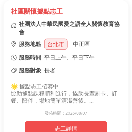
你的一份摘要，
或許能在關鍵時刻，
社區關懷據點志工
讓某個人看見希望。
現在就報名，用資料點亮他人的路。
社團法人中華民國愛之語全人關懷教育協
會
服務地點
中正區
台北市
服務時間
平日上午、平日下午
服務對象
長者
🌟 據點志工招募中
協助據點課程順利進行，協助長輩刷卡、訂
餐、陪伴，場地簡單清潔善後。
歡迎願意陪伴長輩一起學習成長的你加入，
發佈時間：2026/08/07
可以跟著據點一起上課一起活動。
志工詳情