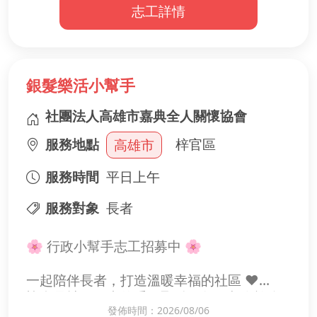
志工詳情
※有意願者請於連絡方式並留下您的LINE ID
更便於聯繫。(請記得打開同意加入好友，以
免加不到)
❚ 志工證明：如有需要，會提供獎狀式的志
銀髮樂活小幫手
工證明，如有其他格式需求再另行討論。
社團法人高雄市嘉典全人關懷協會
❚ 當天注意事項：
服務地點
梓官區
高雄市
1、提供午餐及飲料。
2、因較多時間需要走動、站立，穿著以舒適
服務時間
平日上午
俐落為主即可。
3、可備隨行水瓶以便補充水分。
服務對象
長者
❚ 聯絡人：陳怡臻 小姐
🌸 行政小幫手志工招募中 🌸
辦公室：07-201-0675
個人LINE-ID：alicejhen
一起陪伴長者，打造溫暖幸福的社區 ❤️
協會是社區長者的重要聚點，每天都有許多
發佈時間：2026/08/06
65歲以上長者 前來參與健康促進活動，