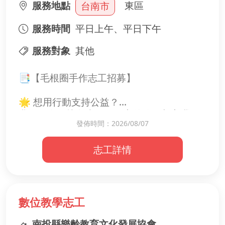
服務地點
東區
台南市
服務時間
平日上午、平日下午
服務對象
其他
📑【毛根圈手作志工招募】
🌟 想用行動支持公益？
我們正在尋找負責任、細心的你，加入我們
發佈時間：2026/08/07
的行政志工團隊。
志工詳情
📝 工作內容：
✅ 協助製作毛根圈義賣品
❤️ 我們需要你：
·細心、負責任，重視小細節
數位教學志工
·樂於協助團隊，耐心
南投縣樂齡教育文化發展協會