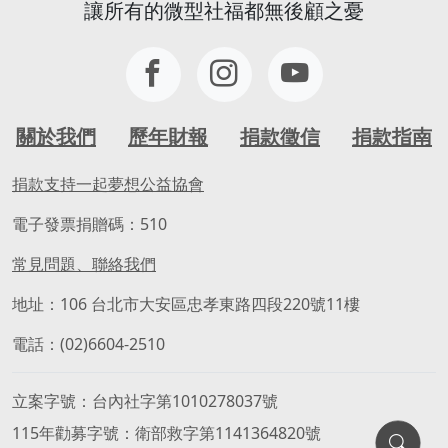
讓所有的微型社福都無後顧之憂
志工能力需求：
📢 服務提醒
耐心與包容
🐶 狗園屬戶外環境，現場可能有犬吠聲、動
具備團體帶領技巧
物氣味及清潔工作，也需要適度體力協助。
具帶領討論、彙整資訊的能力
如果您喜歡動物、不怕弄髒雙手，歡迎一起
樂於與他人建立關係
加入，讓毛孩擁有更安全、更舒適的生活環
能察覺他人的需求，並願意提供協助
關於我們
歷年財報
捐款徵信
捐款指南
境。
電腦基本操作能力
具影片剪輯能力佳，若沒有剪輯經驗，也可
🎁 參與收穫
捐款支持一起夢想公益協會
以與孩子一同學習、練習。
✨ 陪伴毛孩健康成長
電子發票捐贈碼：510
🤝 認識一群熱愛動物的夥伴
🎁志工福利：
❤️ 收穫滿滿療癒與成就感
常見問題、聯絡我們
1.本活動由訊連玩美教育基金會贊助，擔任
🌈 用行動改變一隻毛孩的一生
志工者可獲得威力導演電腦版正版軟體一
地址：106 台北市大安區忠孝東路四段220號11樓
套。
🐾 牠們沒有選擇自己的命運，卻可以因為您
電話：(02)6604-2510
2. 本協會不定期舉辦影像剪輯、編修相關課
的加入，擁有更幸福的未來。
程，志工可優先報名參加。
現在就加入我們，一起守護毛孩！** ❤️
3. 營隊活動提供午餐。
立案字號
台內社字第1010278037號
4. 依志工實際服務時數，提供志工服務時數
115年勸募字號
衛部救字第1141364820號
認證及服務證明書。