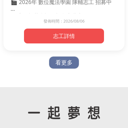
🎬 2026年 數位魔法學園 隊輔志工 招募中
🐕 陪伴狗狗散步、活動
🧹 清潔園區，維持環境整潔
🔸志工招募資訊｜報名由此去🔸
🍚 餵食、餵藥，照顧日常生活
發佈時間：2026/08/06
🔗
🚗 接送毛孩就醫（需具汽車駕照）
https://forms.gle/REtMKKSmkiZXVDk68
💻 協助簡單電腦資料整理或社群支援
志工詳情
不論您是否會操作剪輯軟體，只要您對故事
💛 服務資訊
寫作、影片拍攝、影片剪輯有興趣，
📅 每月約服務 3 次
具備基本電腦操作能力，有團隊帶領經驗，
⏰ 每次約 4 小時
看更多
且願意陪伴孩子、與孩子正向溝通，
並樂於協助孩子們完成任務，我們非常歡迎
🚗 若能具備汽車駕照尤佳（協助毛孩就醫接
您加入！😇💓
送）
🌟 為什麼需要您？因為毛孩和我們一樣，也
服務內容：
會生病、變老。
1.擔任隨隊隊輔，課間與孩子一同學習、引
您的陪伴與協助，能讓牠們按時接受醫療、
導孩子進行學習活動、陪同孩子完成拍攝、
獲得妥善照顧，安心度過每一天。
剪輯任務。
每一次散步、每一次接送、每一次餵食，都
2.協助營隊簡單行政事項
是牠們最珍貴的幸福時光。🐾