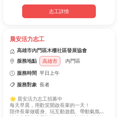
例如：
志工詳情
🩺 量血壓、健康關懷
🤸 健康操與伸展運動
📚 健康知識與生活常識課程
💬 聊天交流、結交新朋友
晨安活力志工
為了讓長輩安心參與每一天的活動，我們誠
摯邀請熱心的你加入志工行列！
高雄市內門區木柵社區發展協會
服務地點
內門區
高雄市
🌟 行政小幫手服務內容
📋 協助簡單行政文書與資料整理
服務時間
平日上午
📞 協助接待長者及活動報到
🍱 協助廚房備餐、分送點心及環境整理
服務對象
長者
🪑 協助活動場地布置與收拾
💛 關懷陪伴長者，營造溫馨友善的活動環境
🌟 晨安活力志工招募中
每天早晨，用歡笑開啟長輩的一天！
🌼 我們希望你
陪伴長輩做暖身、玩互動遊戲、帶動氣氛，
✨ 喜歡與長者互動
讓大家開心提早到據點，一起迎接充滿活力