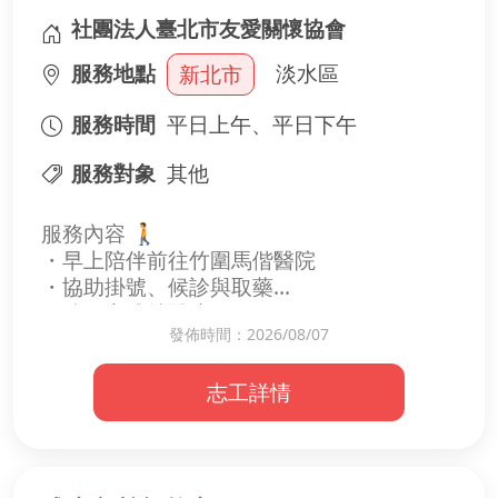
社團法人臺北市友愛關懷協會
服務地點
淡水區
新北市
服務時間
平日上午、平日下午
服務對象
其他
服務內容 🚶
・早上陪伴前往竹圍馬偕醫院
・協助掛號、候診與取藥
・陪同完成就醫流程
發佈時間：2026/08/07
・下午陪伴安全返回
志工詳情
收穫亮點
・體驗陪伴的真實力量
・培養傾聽與同理心
・看見成癮復原的可能