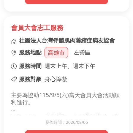
會員大會志工服務
社團法人台灣脊髓肌肉萎縮症病友協會
服務地點
左營區
高雄市
服務時間
週末上午、週末下午
服務對象
身心障礙
主要為協助115/9/5(六)當天會員大會活動順
利進行。
工作項目如，貴賓帶位、會員帶位指引、發
發佈時間：2026/08/06
資料、拍攝、舞台協助、電腦多媒體控制...
等，屆時將分派工作內容與說明。