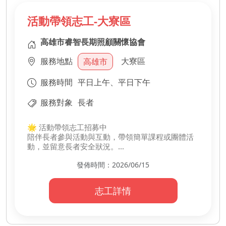
活動帶領志工-大寮區
高雄市睿智長期照顧關懷協會
服務地點
大寮區
高雄市
服務時間
平日上午、平日下午
服務對象
長者
🌟 活動帶領志工招募中
陪伴長者參與活動與互動，帶領簡單課程或團體活
動，並留意長者安全狀況。
用熱情與關懷，讓長輩享受愉快又安心的活動時光
發佈時間：2026/06/15
😊
-
・帶領長者參與活動
志工詳情
・協助活動互動引導
・留意長者安全狀況
・協助現場秩序維護