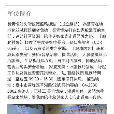
單位簡介
長青憶站失智照護服務據點 【成立緣起】 為落實在地
老化並減輕照顧者負擔，長青憶站打造如家般溫暖的空
間，連結社區資源，陪伴失智家庭走過照護之路。 【服
務對象】 輕度至中度失智症長者、疑似失智者（CDR
0.5分），以及有資源需求之家屬。 【服務內容】 認知
與延緩失智：藝術/音樂治療、懷舊活動、大腦體操與肌
力訓練。 生活與社區互動：自主能力訓練、節慶活動、
營養共餐與安全看顧。 家屬支持：照護技巧講座、紓壓
工作坊及長照資源諮詢轉介。 📞 聯絡我們 服務時間：
週一至週五 09:30 – 16:30（國定假日休息） 據點地
址：臺中市霧峰區草湖路92號 諮詢專線：04-2330
3862 聯絡人：王社工 長青憶站，溫暖相伴。邀請您帶
長輩來體驗，讓我們陪伴您與家人安心走過每一段路。