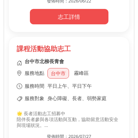
發佈時間：2026/06/22
-
・陪伴長者參與活動
・協助活動互動引導
志工詳情
・留意長者安全狀況
・協助現場秩序維護
課程活動協助志工
台中市北柳長青會
服務地點
霧峰區
台中市
服務時間
平日上午、平日下午
服務對象
身心障礙、長者、弱勢家庭
🌟 長者活動志工招募中
陪伴長者參與各項活動與互動，協助留意活動安全
與現場狀況。
用關懷與陪伴，讓長輩安心參與、快樂互動 😊
發佈時間：2026/07/27