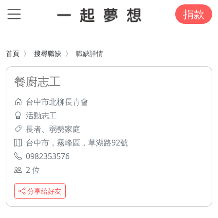
捐款
首頁
搜尋職缺
職缺詳情
餐廚志工
台中市北柳長青會
活動志工
長者、弱勢家庭
台中市，霧峰區，草湖路92號
0982353576
2 位
分享給好友