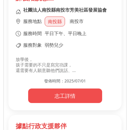
社團法人南投縣南投市芳美社區發展協會
服務地點
南投市
南投縣
服務時間
平日下午、平日晚上
服務對象
弱勢兒少
放學後，
孩子需要的不只是寫完功課，
還需要有人願意聽他們說話、
一起打開書本看世界。
發佈時間：2025/07/01
你的任務很簡單：
陪他們做作業，
志工詳情
引導他們慢慢閱讀課外書。
🗒️ 只要有耐心，願意傾聽和分享。
就能一起讓放學後的時光更安心、更溫暖。
據點行政支援夥伴