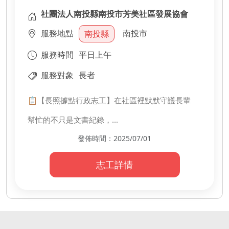
社團法人南投縣南投市芳美社區發展協會
服務地點
南投市
南投縣
服務時間
平日上午
服務對象
長者
📋【長照據點行政志工】在社區裡默默守護長輩
幫忙的不只是文書紀錄，
還有出缺勤管理、中午打菜、
發佈時間：2025/07/01
活動點名和資料建檔。
📌 也會協助簡單庶務，
志工詳情
讓據點更有秩序和溫度。
不需要專業背景，
只要願意耐心、仔細，
讓每位長輩都能安心參加活動，
感受到被關心的心意。