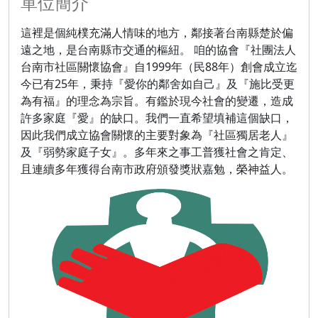
單位簡介
這裡是個純樸充滿人情味的地方，鄰接著台南縣楚於偏
遠之地，是台南縣市交通的樞紐。 咱的協會『社團法人
台南市社區關懷協會』自1999年（民88年）創會成立迄
今已有25年，秉持『愛你的鄰舍如自己』及『施比受更
為有福』的理念為宗旨。有鑑於現今社會的變遷，造成
許多家庭『愛』的缺口。我們一直希望填補這個缺口，
因此我們成立協會關懷的主要對象為『社區獨居老人』
及『弱勢家庭子女』。多年來之事工普獲社會之肯定、
且連續多年獲得台南市政府頒發獎狀嘉勉，榮神益人。