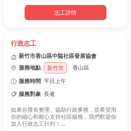
• 協助採摘新鮮食材
志工詳情
• 維護菜園環境，保持整潔與美觀
• 共同打造安全、舒適的社區綠地
在這裡，你的雙手不僅播下希望，也陪伴長
者們一起收穫笑容與滿滿成就感！
行政志工
新竹市香山區中隘社區發展協會
服務地點
香山區
新竹市
服務時間
平日上午
服務對象
長者
如果你擅長整理、協助行政事務，並希望用
你的細心和耐心支持社區服務，我們歡迎你
加入行政志工行列！