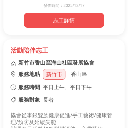
發佈時間：2025/12/17
【服務內容】
• 協助社區日常行政工作
志工詳情
• 簡單資料整理與文書處理
• 協助活動前後的環境整理與準備
你的每一份付出，都將讓社區服務更加順
暢、溫暖！
活動陪伴志工
新竹市香山區海山社區發展協會
服務地點
香山區
新竹市
服務時間
平日上午、平日下午
服務對象
長者
協會從事銀髮族健康促進/手工藝術/健康管
理/預防及延緩失能