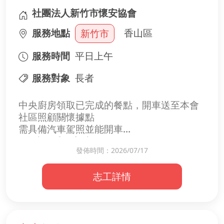
社團法人新竹市懷安協會
【參與後的體會】
服務地點
香山區
新竹市
・提升辦公軟體熟練度
・認識社區中的溫暖據點
服務時間
平日上午
・實際參與社福第一線
服務對象
長者
中央廚房領取已完成的餐點，開車送至本會
社區照顧關懷據點
需具備汽車駕照並能開車
• 有責任感、守時
發佈時間：2026/07/17
• 願意關懷社區、服務長輩
志工詳情