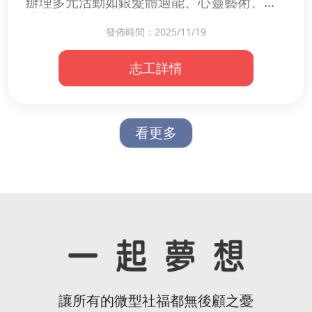
辦理多元活動如銀髮體適能、心靈藝術、手
沖咖啡等
發佈時間：2025/11/19
志工服務內容不拘，陪伴、活動、行政等...
都誠摯歡迎!!
志工詳情
看更多
讓所有的微型社福都無後顧之憂