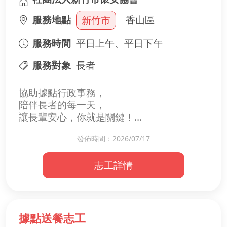
服務地點
香山區
新竹市
服務時間
平日上午、平日下午
服務對象
長者
協助據點行政事務，
陪伴長者的每一天，
讓長輩安心，你就是關鍵！
發佈時間：2026/07/17
年長者需要的不只是陪伴，
後勤行政，也是穩定據點運作的關鍵。
志工詳情
【你可以做的事】
・處理簡單的報表或表單資料
・整理長輩活動照片與記錄
・基本電腦文書處理（Word、Excel、
據點送餐志工
PowerPoint）